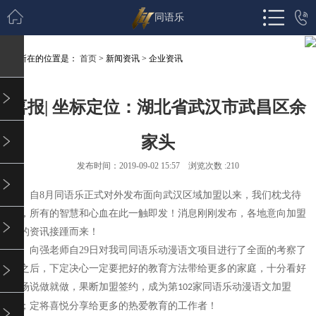
同语乐
您所在的位置是：
首页
> 新闻资讯 > 企业资讯
喜报| 坐标定位：湖北省武汉市武昌区余
家头
发布时间：2019-09-02 15:57 浏览次数 :
210
自
8
月同语乐正式对外发布面向武汉区域加盟以来，我们枕戈待
旦，所有的智慧和心血在此一触即发！消息刚刚发布，各地意向加盟
商的资讯接踵而来！
向强老师自
29
日对我司同语乐动漫语文项目进行了全面的考察了
解之后，下定决心一定要把好的教育方法带给更多的家庭，十分看好
市场说做就做，果断加盟签约，成为第
家同语乐动漫语文加盟
102
商；定将喜悦分享给更多的热爱教育的工作者！